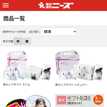
商品一覧
69
件中 61〜69件目
並び替え
表示切替
鼻セレブギフト スリム
鼻セレブギフト レギュラー