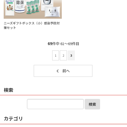
ニーズギフトボックス（小）感染予防対
策セット
69
件中 61〜69件目
1
2
3
検索
検索
カテゴリ