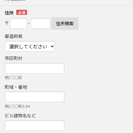
住所
〒
-
住所検索
都道府県
市区町村
例) ○○区
町域・番地
例) ○○町3-24
ビル建物名など