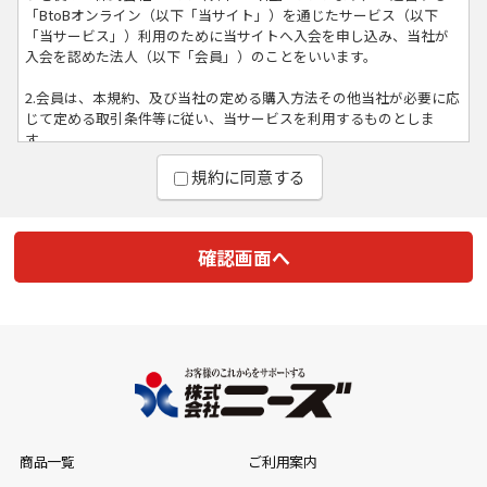
「BtoBオンライン（以下「当サイト」）を通じたサービス（以下
「当サービス」）利用のために当サイトへ入会を申し込み、当社が
入会を認めた法人（以下「会員」）のことをいいます。
2.会員は、本規約、及び当社の定める購入方法その他当社が必要に応
じて定める取引条件等に従い、当サービスを利用するものとしま
す。
規約に同意する
3.会員は、会員資格又はこれらに基づく権利義務を第三者に利用させ
たり、第三者と共用したり、貸与、譲渡、移転、売買、担保設定等は
できないものとします。上記行為に伴う損害について当社は一切の
責任を負いません。
4.当社が会員に付与するログインID及びパスワードは、会員本人が責
任をもって管理するものとします。ログインID及びパスワードの第三
者による盗用・悪用に伴う損害について、当社は責任を負いませ
ん。
5.会員は、民法・商法その他日本国の法律に基づき、法律を遵守し商
取引を有効に履行することのできる法人又は個人とし、これに違反
する行為、または違反の恐れのあることが発覚した場合には、会員
資格は、何らの通知もすることなく直ちに喪失するものとします。
商品一覧
ご利用案内